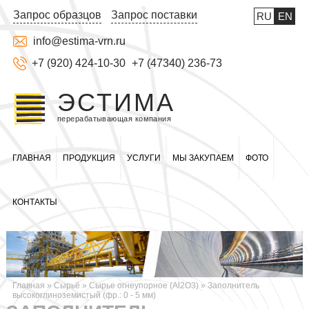
Запрос образцов
Запрос поставки
RU
EN
info@estima-vrn.ru
+7 (920) 424-10-30
+7 (47340) 236-73
ЭСТИМА
перерабатывающая компания
ГЛАВНАЯ
ПРОДУКЦИЯ
УСЛУГИ
МЫ ЗАКУПАЕМ
ФОТО
КОНТАКТЫ
Главная
»
Сырьё
»
Сырье огнеупорное (Al2O3)
»
Заполнитель
высокоглиноземистый (фр.: 0 - 5 мм)